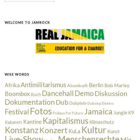
WELCOME TO JAMROCK
WISE WORDS
Antimilitarismus
Berlin
Afrika
Bob Marley
Atomkraft
Dancehall
Demo
Diskussion
Boombox
Buch
Dokumentation
Dub
Dubplate
Dubstep
Elektro
Fotos
Jamaica
Festival
Jungle
K9
Fridays For Future
Kapitalismus
Kantine
Kabarett
Klimaschutz
Kultur
Konstanz
Konzert
KuLa
Kunst
Live-Show
Menschenrechte
Mix