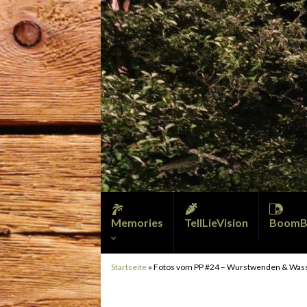
Memories
TellLieVision
BoomB
Startseite
»
Fotos vom PP #24 – Wurstwenden & Was