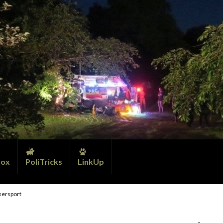
ox
PoliTricks
LinkUp
sersport