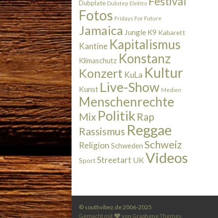
Festival
Dubplate
Dubstep
Elektro
Fotos
Fridays For Future
Jamaica
Jungle
K9
Kabarett
Kapitalismus
Kantine
Konstanz
Klimaschutz
Kultur
Konzert
KuLa
Live-Show
Kunst
Medien
Menschenrechte
Politik
Rap
Mix
Reggae
Rassismus
Schweiz
Religion
Schweden
Videos
Streetart
UK
Sport
© southvibez.de 2006-2025
Gemacht mit
von
Graphene Themes
.