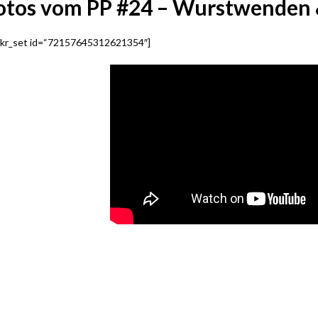
otos vom PP #24 – Wurstwenden 
ickr_set id=“72157645312621354″]