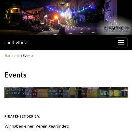
southvibez
Navi
umsc
Startseite
»
Events
Events
PIRATENSENDER E.V.
Wir haben einen Verein gegründet!