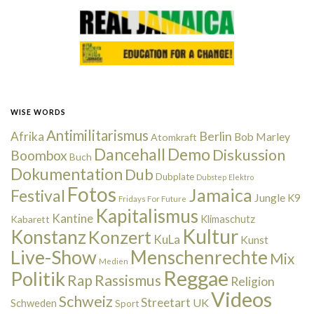
WISE WORDS
Antimilitarismus
Berlin
Afrika
Bob Marley
Atomkraft
Dancehall
Demo
Diskussion
Boombox
Buch
Dokumentation
Dub
Dubplate
Dubstep
Elektro
Fotos
Jamaica
Festival
Jungle
K9
Fridays For Future
Kapitalismus
Kantine
Kabarett
Klimaschutz
Kultur
Konstanz
Konzert
KuLa
Kunst
Live-Show
Menschenrechte
Mix
Medien
Reggae
Politik
Rap
Rassismus
Religion
Videos
Schweiz
Streetart
UK
Schweden
Sport