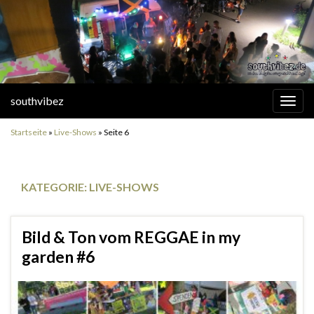
southvibez
Navi
umsc
Startseite
»
Live-Shows
»
Seite 6
KATEGORIE:
LIVE-SHOWS
Bild & Ton vom REGGAE in my
garden #6