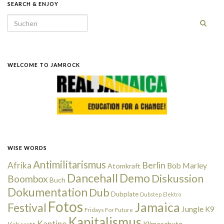
SEARCH & ENJOY
Search for:
WELCOME TO JAMROCK
WISE WORDS
Antimilitarismus
Berlin
Afrika
Bob Marley
Atomkraft
Dancehall
Demo
Diskussion
Boombox
Buch
Dokumentation
Dub
Dubplate
Dubstep
Elektro
Fotos
Jamaica
Festival
Jungle
K9
Fridays For Future
Kapitalismus
Kantine