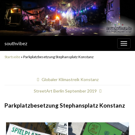
southvibez
Navi
umsc
Startseite
»
Parkplatzbesetzung Stephansplatz Konstanz
Globaler Klimastreik Konstanz
StreetArt Berlin September 2019
Parkplatzbesetzung Stephansplatz Konstanz