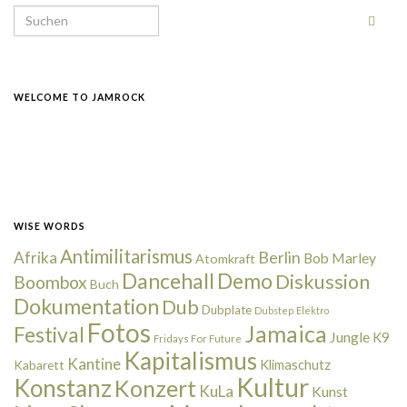
Search for:
WELCOME TO JAMROCK
WISE WORDS
Antimilitarismus
Berlin
Afrika
Bob Marley
Atomkraft
Dancehall
Demo
Diskussion
Boombox
Buch
Dokumentation
Dub
Dubplate
Dubstep
Elektro
Fotos
Jamaica
Festival
Jungle
K9
Fridays For Future
Kapitalismus
Kantine
Kabarett
Klimaschutz
Kultur
Konstanz
Konzert
KuLa
Kunst