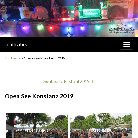
southvibez
Navi
umsc
Startseite
»
Open See Konstanz 2019
Southside Festival 2019
Open See Konstanz 2019
IMG 8463
IMG 8465