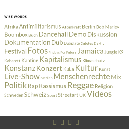
WISE WORDS
Antimilitarismus
Berlin
Afrika
Bob Marley
Atomkraft
Dancehall
Demo
Diskussion
Boombox
Buch
Dokumentation
Dub
Dubplate
Dubstep
Elektro
Fotos
Jamaica
Festival
Jungle
K9
Fridays For Future
Kapitalismus
Kantine
Kabarett
Klimaschutz
Kultur
Konstanz
Konzert
KuLa
Kunst
Live-Show
Menschenrechte
Mix
Medien
Reggae
Politik
Rap
Rassismus
Religion
Videos
Schweiz
Streetart
UK
Schweden
Sport