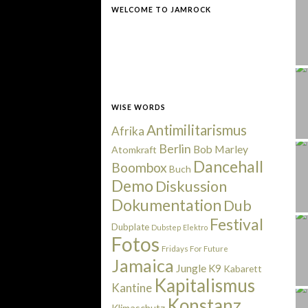
WELCOME TO JAMROCK
WISE WORDS
Antimilitarismus
Afrika
Berlin
Bob Marley
Atomkraft
Dancehall
Boombox
Buch
Demo
Diskussion
Dokumentation
Dub
Festival
Dubplate
Dubstep
Elektro
Fotos
Fridays For Future
Jamaica
Jungle
K9
Kabarett
Kapitalismus
Kantine
Konstanz