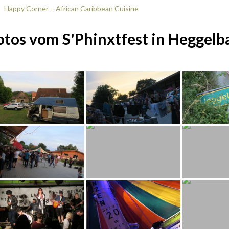
Happy Corner – African Caribbean Cuisine
otos vom S'Phinxtfest in Heggelb