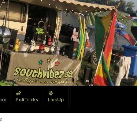
ox
PoliTricks
LinkUp
22