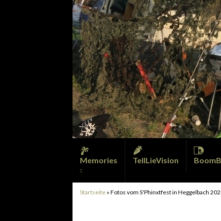
Memories
TellLieVision
BoomB
Startseite
»
Fotos vom S'Phinxtfest in Heggelbach 20