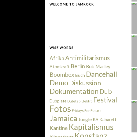
WELCOME TO JAMROCK
WISE WORDS
Antimilitarismus
Afrika
Berlin
Bob Marley
Atomkraft
Dancehall
Boombox
Buch
Demo
Diskussion
Dokumentation
Dub
Festival
Dubplate
Dubstep
Elektro
Fotos
Fridays For Future
Jamaica
Jungle
K9
Kabarett
Kapitalismus
Kantine
Konstanz