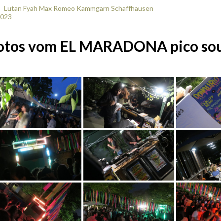
Lutan Fyah Max Romeo Kammgarn Schaffhausen
023
otos vom EL MARADONA pico so