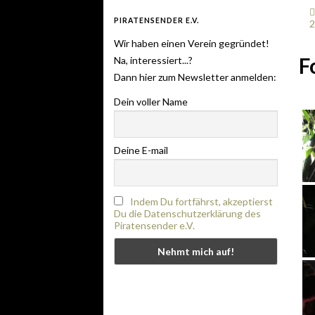
PIRATENSENDER E.V.
2
Wir haben einen Verein gegründet!
F
Na, interessiert...?
Dann hier zum Newsletter anmelden:
Dein voller Name
Deine E-mail
Indem Du fortfährst, akzeptierst
Du die Datenschutzerklärung des
Piratensender e.V.