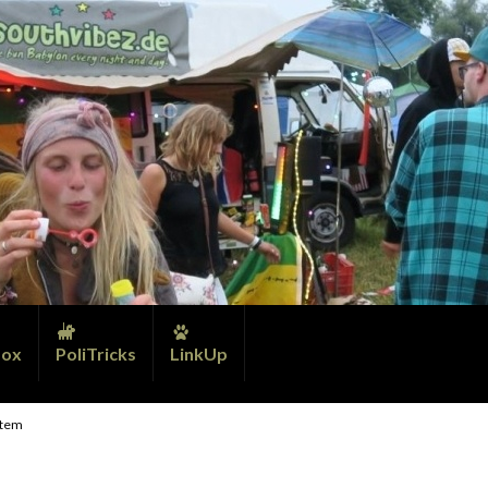
ox
PoliTricks
LinkUp
stem