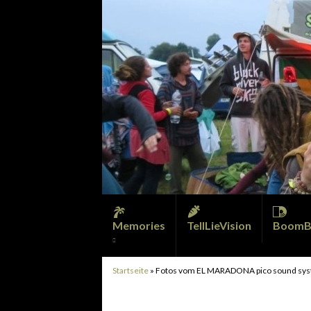
Memories
TellLieVision
BoomB
Startseite
»
Fotos vom EL MARADONA pico sound sy