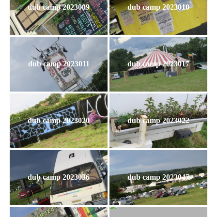
dub camp 2023009
dub camp 2023010
dub camp 2023011
dub camp 2023017
dub camp 2023020
dub camp 2023022
dub camp 2023036
dub camp 2023047