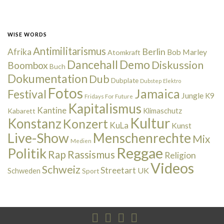
WISE WORDS
Antimilitarismus
Berlin
Afrika
Bob Marley
Atomkraft
Dancehall
Demo
Diskussion
Boombox
Buch
Dokumentation
Dub
Dubplate
Dubstep
Elektro
Fotos
Jamaica
Festival
Jungle
K9
Fridays For Future
Kapitalismus
Kantine
Kabarett
Klimaschutz
Kultur
Konstanz
Konzert
KuLa
Kunst
Live-Show
Menschenrechte
Mix
Medien
Reggae
Politik
Rap
Rassismus
Religion
Videos
Schweiz
Streetart
UK
Schweden
Sport